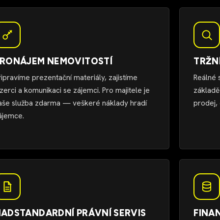
RONÁJEM NEMOVITOSTÍ
TRŽN
řipravíme prezentační materiály, zajistíme
Reálné 
nzerci a komunikaci se zájemci. Pro majitele je
základě
aše služba zdarma — veškeré náklady hradí
prodej, 
ájemce.
ADSTANDARDNÍ PRÁVNÍ SERVIS
FINA