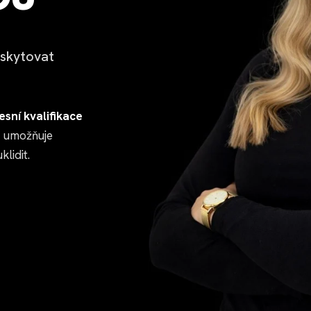
oskytovat
sní kvalifikace
c umožňuje
lidit.