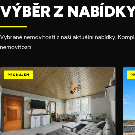
VÝBĚR Z NABÍDK
Vybrané nemovitosti z naší aktuální nabídky. Komple
nemovitostí.
PRONÁJEM
P