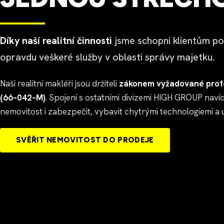
Díky naší realitní činnosti
jsme schopni klientům p
opravdu veškeré služby v oblasti správy majetku.
Naši realitní makléři jsou držiteli
zákonem vyžadované profe
(66‑042‑M)
. Spojení s ostatními divizemi HIGH GROUP naví
nemovitost i zabezpečit, vybavit chytrými technologiemi a uk
SVĚŘIT NEMOVITOST DO PRODEJE