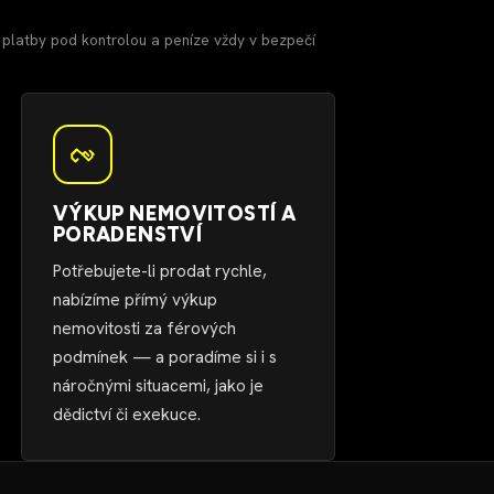
platby pod kontrolou a peníze vždy v bezpečí
VÝKUP NEMOVITOSTÍ A
PORADENSTVÍ
Potřebujete-li prodat rychle,
nabízíme přímý výkup
nemovitosti za férových
podmínek — a poradíme si i s
náročnými situacemi, jako je
dědictví či exekuce.