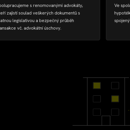
polupracujeme s renomovanými advokáty,
Ve spol
teří zajistí soulad veškerých dokumentů s
hypoték
latnou legislativou a bezpečný průběh
spojený
ransakce vč. advokátní úschovy.