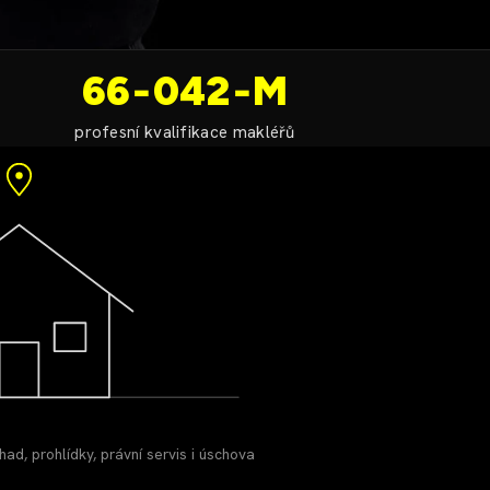
66‑042‑M
profesní kvalifikace makléřů
ad, prohlídky, právní servis i úschova