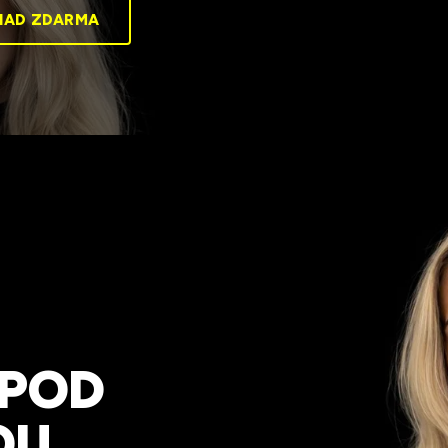
HAD ZDARMA
 POD
OU