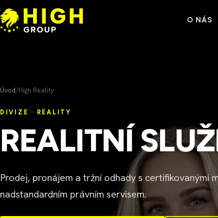
Přeskočit na obsah
O NÁS
Úvod
/
High Reality
DIVIZE · REALITY
REALITNÍ SLU
Prodej, pronájem a tržní odhady s certifikovanými m
nadstandardním právním servisem.