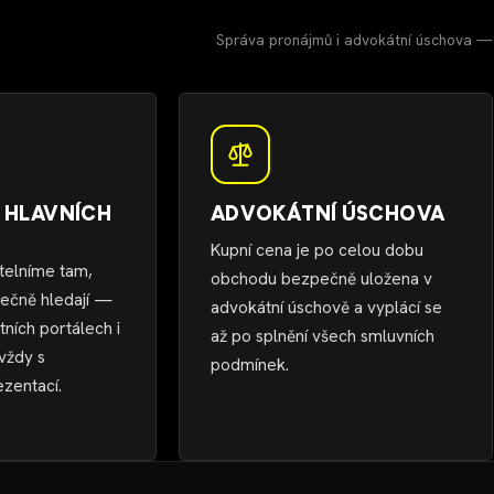
Správa pronájmů i advokátní úschova — 
 HLAVNÍCH
ADVOKÁTNÍ ÚSCHOVA
H
Kupní cena je po celou dobu
telníme tam,
obchodu bezpečně uložena v
tečně hledají —
advokátní úschově a vyplácí se
tních portálech i
až po splnění všech smluvních
 vždy s
podmínek.
ezentací.