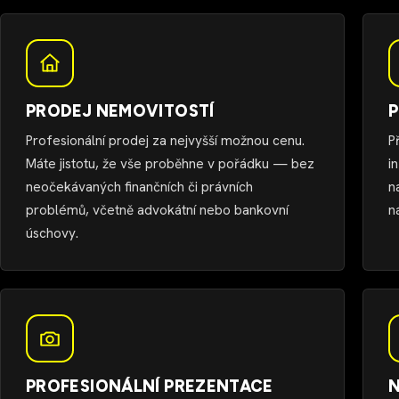
PRODEJ NEMOVITOSTÍ
P
Profesionální prodej za nejvyšší možnou cenu.
P
Máte jistotu, že vše proběhne v pořádku — bez
i
neočekávaných finančních či právních
n
problémů, včetně advokátní nebo bankovní
n
úschovy.
PROFESIONÁLNÍ PREZENTACE
N