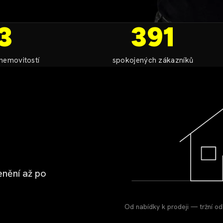
3
391
nemovitostí
spokojených zákazníků
nění až po
Od nabídky k prodeji — tržní odh