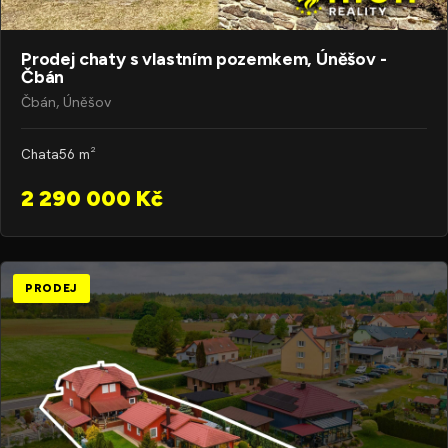
Prodej chaty s vlastním pozemkem, Úněšov -
Čbán
Čbán, Úněšov
Chata
56 m²
2 290 000 Kč
PRODEJ