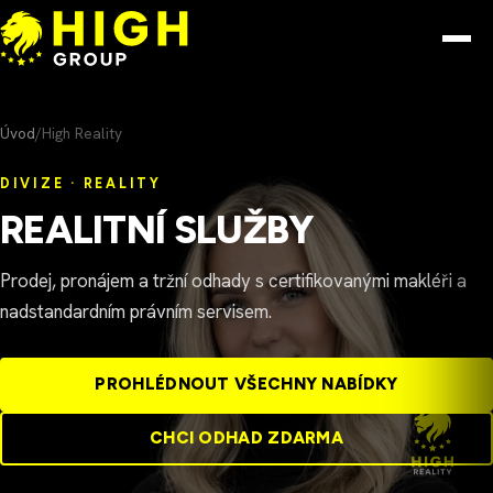
Přeskočit na obsah
Menu
Úvod
/
High Reality
DIVIZE · REALITY
REALITNÍ SLUŽBY
Prodej, pronájem a tržní odhady s certifikovanými makléři a
nadstandardním právním servisem.
PROHLÉDNOUT VŠECHNY NABÍDKY
CHCI ODHAD ZDARMA